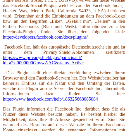
Sinne des Art. 6 Abs. 1 lit. f. DSGVO), verwendet diese Website
das Facebook-Social-Plugin, welches von der Facebook Inc. (1
Hacker Way, Menlo Park, California 94025, USA) betrieben
wird. Erkennbar sind die Einbindungen an dem Facebook-Logo
bzw. an den Begriffen „Like“, „Gefällt mir“, „Teilen“ in den
Farben Facebooks (Blau und Weiß). Informationen zu allen
Facebook-Plugins finden Sie über den folgenden Link:
https://developers.facebook.com/docs/plugins/
Facebook Inc. hält das europäische Datenschutzrecht ein und ist
unter dem Privacy-Shield-Abkommen zertifiziert:
https://www.privacyshield.gov/participant?
id=a2zt0000000GnywAAC&status=Active
Das Plugin stellt eine direkte Verbindung zwischen Ihrem
Browser und den Facebook-Servern her. Der Websitebetreiber hat
keinerlei Einfluss auf die Natur und den Umfang der Daten,
welche das Plugin an die Server der Facebook Inc. übermittelt.
Informationen dazu finden Sie hier:
https://www.facebook.com/help/186325668085084
Das Plugin informiert die Facebook Inc. darüber, dass Sie als
Nutzer diese Website besucht haben. Es besteht hierbei die
Möglichkeit, dass Ihre IP-Adresse gespeichert wird. Sind Sie
während des Besuchs auf dieser Website in Ihrem Facebook-
Konto eingeloggt, werden die genannten Informationen mit